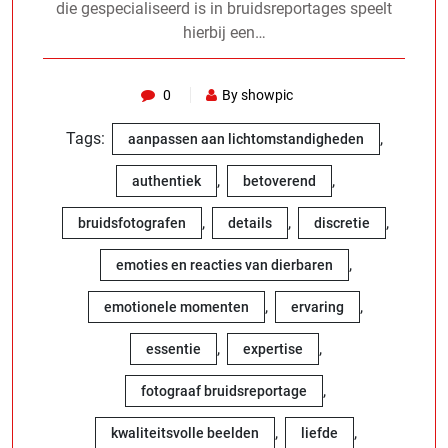
die gespecialiseerd is in bruidsreportages speelt
hierbij een…
0
By showpic
Tags:
,
aanpassen aan lichtomstandigheden
,
,
authentiek
betoverend
,
,
,
bruidsfotografen
details
discretie
,
emoties en reacties van dierbaren
,
,
emotionele momenten
ervaring
,
,
essentie
expertise
,
fotograaf bruidsreportage
,
,
kwaliteitsvolle beelden
liefde