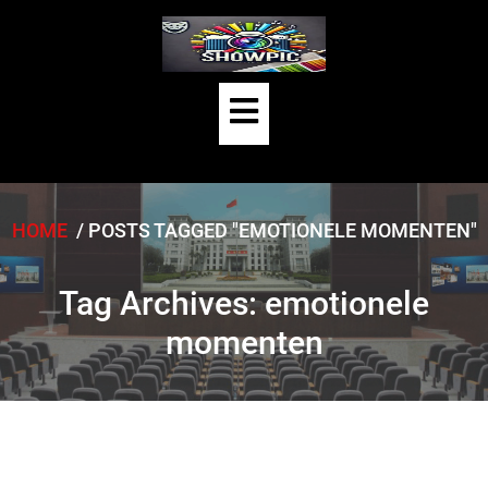
Skip
to
content
Open
Button
HOME
/
POSTS TAGGED "EMOTIONELE MOMENTEN"
Tag Archives: emotionele
momenten