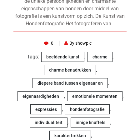
de unieke persoonlijkheden en charmante
eigenschappen van honden door middel van
fotografie is een kunstvorm op zich. De Kunst van
Hondenfotografie Het fotograferen van…
0
By showpic
Tags:
,
,
beeldende kunst
charme
,
charme benadrukken
,
diepere band tussen eigenaar en
,
,
eigenaardigheden
emotionele momenten
,
,
expressies
hondenfotografie
,
,
individualiteit
innige knuffels
,
karaktertrekken