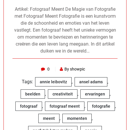
Artikel: Fotograaf Meent De Magie van Fotografie
met Fotograaf Meent Fotografie is een kunstvorm
die de schoonheid en emoties van het leven
vastlegt. Een fotograaf heeft het unieke vermogen
om momenten te bevriezen en herinneringen te
creëren die een leven lang meegaan. In dit artikel
duiken we in de wereld…
0
By showpic
Tags:
,
,
annie leibovitz
ansel adams
,
,
,
beelden
creativiteit
ervaringen
,
,
,
fotograaf
fotograaf meent
fotografie
,
,
meent
momenten