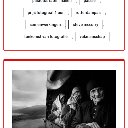
,
,
pasfoto's laten maken
passie
,
,
prijs fotograaf 1 uur
rotterdampas
,
,
samenwerkingen
steve mccurry
,
toekomst van fotografie
vakmanschap