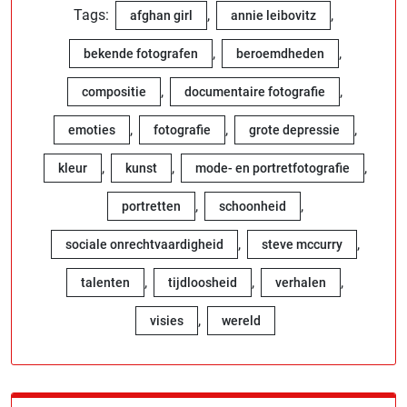
Tags:
,
,
afghan girl
annie leibovitz
,
,
bekende fotografen
beroemdheden
,
,
compositie
documentaire fotografie
,
,
,
emoties
fotografie
grote depressie
,
,
,
kleur
kunst
mode- en portretfotografie
,
,
portretten
schoonheid
,
,
sociale onrechtvaardigheid
steve mccurry
,
,
,
talenten
tijdloosheid
verhalen
,
visies
wereld