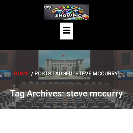
Skip
to
content
Open
Button
HOME
/
POSTS TAGGED "STEVE MCCURRY"
Tag Archives: steve mccurry