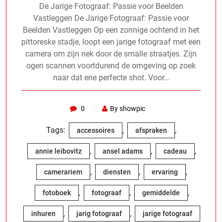
De Jarige Fotograaf: Passie voor Beelden
Vastleggen De Jarige Fotograaf: Passie voor
Beelden Vastleggen Op een zonnige ochtend in het
pittoreske stadje, loopt een jarige fotograaf met een
camera om zijn nek door de smalle straatjes. Zijn
ogen scannen voortdurend de omgeving op zoek
naar dat ene perfecte shot. Voor…
0
By showpic
Tags:
,
,
accessoires
afspraken
,
,
,
annie leibovitz
ansel adams
cadeau
,
,
,
camerariem
diensten
ervaring
,
,
,
fotoboek
fotograaf
gemiddelde
,
,
inhuren
jarig fotograaf
jarige fotograaf