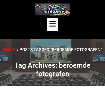
Skip
to
content
Open
Button
HOME
/
POSTS TAGGED "BEROEMDE FOTOGRAFEN"
Tag Archives: beroemde
fotografen