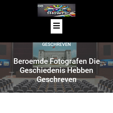
Skip
to
content
Open
HOME
/
UNCATEGORIZED
/
Button
BEROEMDE FOTOGRAFEN DIE GESCHIEDENIS HEBBEN
GESCHREVEN
Beroemde Fotografen Die
Geschiedenis Hebben
Geschreven