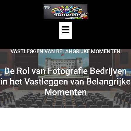
Skip
to
content
Open
HOME
/
UNCATEGORIZED
/
Button
DE ROL VAN FOTOGRAFIE BEDRIJVEN IN HET
VASTLEGGEN VAN BELANGRIJKE MOMENTEN
De Rol van Fotografie Bedrijven
in het Vastleggen van Belangrijke
Momenten