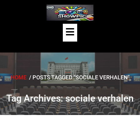
Skip
to
content
Open
Button
HOME
/
POSTS TAGGED "SOCIALE VERHALEN"
Tag Archives: sociale verhalen