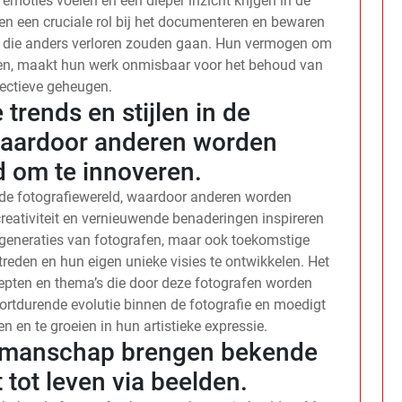
moties voelen en een dieper inzicht krijgen in de
en een cruciale rol bij het documenteren en bewaren
n die anders verloren zouden gaan. Hun vermogen om
gen, maakt hun werk onmisbaar voor het behoud van
lectieve geheugen.
trends en stijlen in de
 waardoor anderen worden
d om te innoveren.
n de fotografiewereld, waardoor anderen worden
reativiteit en vernieuwende benaderingen inspireren
 generaties van fotografen, maar ook toekomstige
reden en hun eigen unieke visies te ontwikkelen. Het
epten en thema’s die door deze fotografen worden
ortdurende evolutie binnen de fotografie en moedigt
 en te groeien in hun artistieke expressie.
akmanschap brengen bekende
 tot leven via beelden.