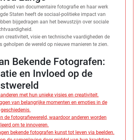
 gebied van documentaire fotografie en haar werk
igde Staten heeft de sociaal-politieke impact van
bben bijgedragen aan het bewustzijn over sociale
chtvaardigheid.
creativiteit, visie en technische vaardigheden de
ns geholpen de wereld op nieuwe manieren te zien.
an Bekende Fotografen:
vatie en Invloed op de
stwereld
anderen met hun unieke visies en creativiteit.
eggen van belangrijke momenten en emoties in de
geschiedenis.
n in de fotografiewereld, waardoor anderen worden
leerd om te innoveren.
en bekende fotografen kunst tot leven via beelden.
 op de samenleving door middel van hun krachtige