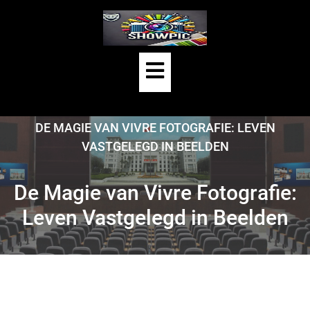
Skip
to
content
Open
Button
HOME
/
UNCATEGORIZED
/
DE MAGIE VAN VIVRE FOTOGRAFIE: LEVEN
VASTGELEGD IN BEELDEN
De Magie van Vivre Fotografie:
Leven Vastgelegd in Beelden