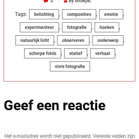
0
By showpic
Tags:
,
,
,
belichting
composities
emotie
,
,
,
experimenteer
fotografie
hoeken
,
,
,
natuurlijk licht
observeren
onderwerp
,
,
,
scherpe foto's
statief
verhaal
vivre fotografie
Geef een reactie
Het e-mailadres wordt niet gepubliceerd.
Vereiste velden zijn