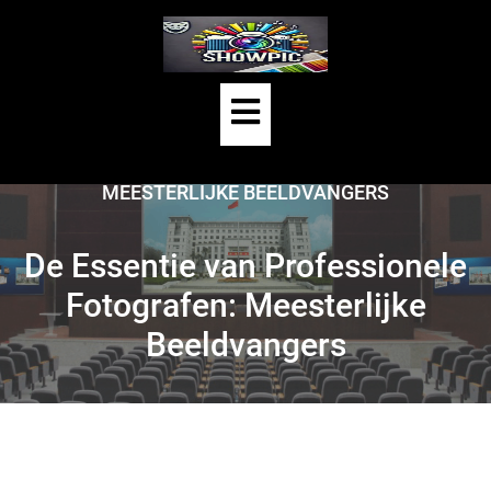
Skip
to
content
Open
HOME
/
UNCATEGORIZED
/
Button
DE ESSENTIE VAN PROFESSIONELE FOTOGRAFEN:
MEESTERLIJKE BEELDVANGERS
De Essentie van Professionele
Fotografen: Meesterlijke
Beeldvangers