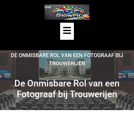
Skip
to
content
Open
Button
HOME
/
UNCATEGORIZED
/
DE ONMISBARE ROL VAN EEN FOTOGRAAF BIJ
TROUWERIJEN
De Onmisbare Rol van een
Fotograaf bij Trouwerijen