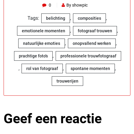
0
By showpic
Tags:
,
,
belichting
composities
,
,
emotionele momenten
fotograaf trouwen
,
,
natuurlijke emoties
onopvallend werken
,
prachtige foto's
professionele trouwfotograaf
,
,
,
rol van fotograaf
spontane momenten
trouwerijen
Geef een reactie