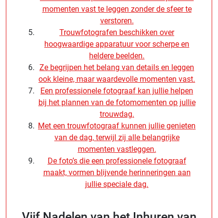
momenten vast te leggen zonder de sfeer te
verstoren.
Trouwfotografen beschikken over
hoogwaardige apparatuur voor scherpe en
heldere beelden.
Ze begrijpen het belang van details en leggen
ook kleine, maar waardevolle momenten vast.
Een professionele fotograaf kan jullie helpen
bij het plannen van de fotomomenten op jullie
trouwdag.
Met een trouwfotograaf kunnen jullie genieten
van de dag, terwijl zij alle belangrijke
momenten vastleggen.
De foto’s die een professionele fotograaf
maakt, vormen blijvende herinneringen aan
jullie speciale dag.
Vijf Nadelen van het Inhuren van