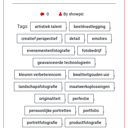
0
By showpic
Tags:
,
,
artistiek talent
beeldvastlegging
,
,
,
creatief perspectief
detail
emoties
,
,
evenementenfotografie
fotobedrijf
,
geavanceerde technologieën
,
,
kleuren verbeterencom
kwaliteitgouden uur
,
,
landschapsfotografie
maatwerkoplossingen
,
,
originaliteit
perfectie
,
,
persoonlijke portretten
portfolio
,
,
portretfotografie
productfotografie