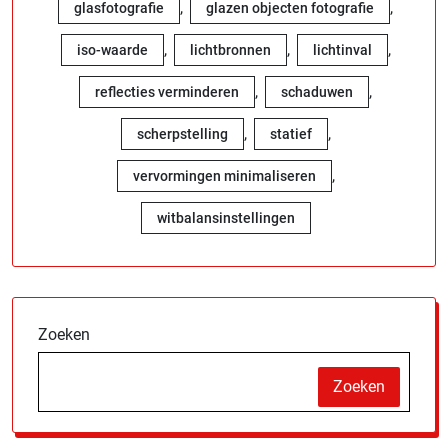
,
,
glasfotografie
glazen objecten fotografie
,
,
,
iso-waarde
lichtbronnen
lichtinval
,
,
reflecties verminderen
schaduwen
,
,
scherpstelling
statief
,
vervormingen minimaliseren
witbalansinstellingen
Zoeken
Zoeken