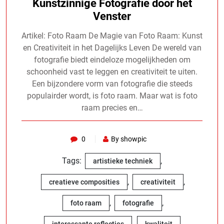
Kunstzinnige Fotografie door het
Venster
Artikel: Foto Raam De Magie van Foto Raam: Kunst
en Creativiteit in het Dagelijks Leven De wereld van
fotografie biedt eindeloze mogelijkheden om
schoonheid vast te leggen en creativiteit te uiten.
Een bijzondere vorm van fotografie die steeds
populairder wordt, is foto raam. Maar wat is foto
raam precies en…
0
By showpic
Tags:
,
artistieke techniek
,
,
creatieve composities
creativiteit
,
,
foto raam
fotografie
,
,
interessante reflecties
kwaliteit