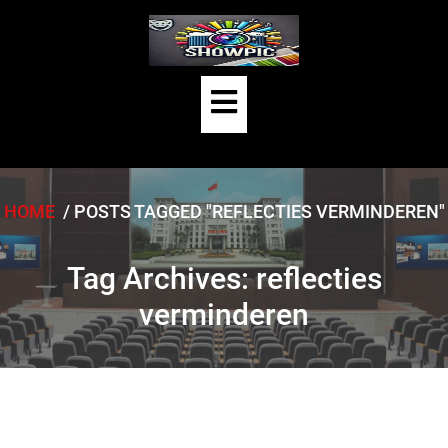
Skip
to
content
Open
Button
HOME
/
POSTS TAGGED "REFLECTIES VERMINDEREN"
Tag Archives: reflecties
verminderen