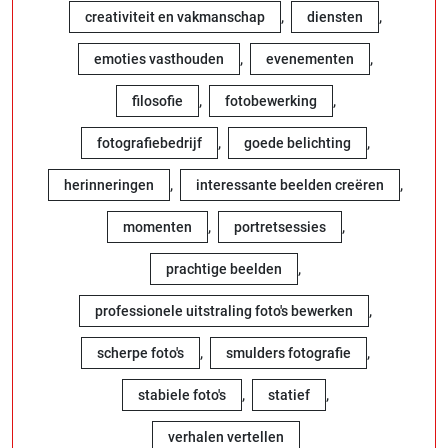
,
,
creativiteit en vakmanschap
diensten
,
,
emoties vasthouden
evenementen
,
,
filosofie
fotobewerking
,
,
fotografiebedrijf
goede belichting
,
,
herinneringen
interessante beelden creëren
,
,
momenten
portretsessies
,
prachtige beelden
,
professionele uitstraling foto's bewerken
,
,
scherpe foto's
smulders fotografie
,
,
stabiele foto's
statief
verhalen vertellen