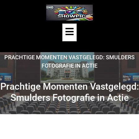
Skip
to
content
Open
Button
HOME
/
UNCATEGORIZED
/
PRACHTIGE MOMENTEN VASTGELEGD: SMULDERS
FOTOGRAFIE IN ACTIE
Prachtige Momenten Vastgelegd:
Smulders Fotografie in Actie