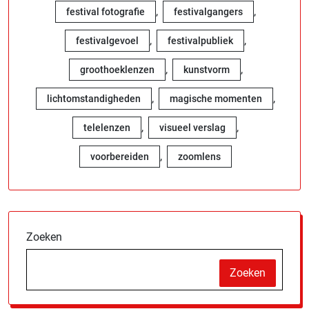
,
,
festival fotografie
festivalgangers
,
,
festivalgevoel
festivalpubliek
,
,
groothoeklenzen
kunstvorm
,
,
lichtomstandigheden
magische momenten
,
,
telelenzen
visueel verslag
,
voorbereiden
zoomlens
Zoeken
Zoeken