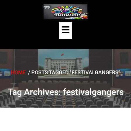
Skip
to
content
Open
Button
HOME
/
POSTS TAGGED "FESTIVALGANGERS"
Tag Archives: festivalgangers