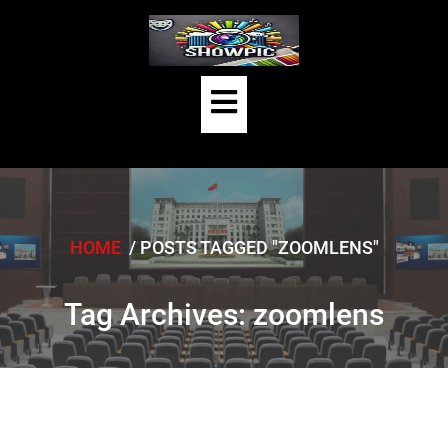
Skip
to
content
Open
Button
HOME
/
POSTS TAGGED "ZOOMLENS"
Tag Archives: zoomlens