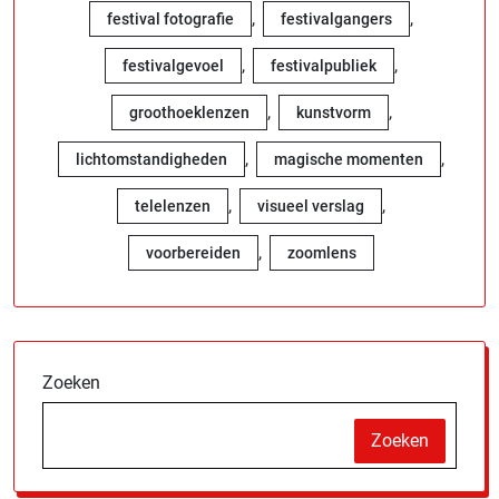
,
,
festival fotografie
festivalgangers
,
,
festivalgevoel
festivalpubliek
,
,
groothoeklenzen
kunstvorm
,
,
lichtomstandigheden
magische momenten
,
,
telelenzen
visueel verslag
,
voorbereiden
zoomlens
Zoeken
Zoeken