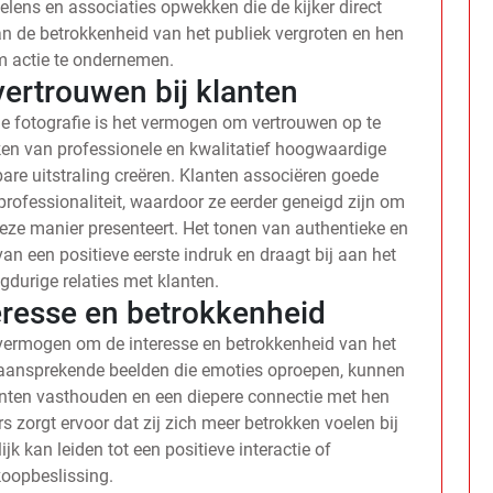
lens en associaties opwekken die de kijker direct
n de betrokkenheid van het publiek vergroten en hen
m actie te ondernemen.
ertrouwen bij klanten
e fotografie is het vermogen om vertrouwen op te
ken van professionele en kwalitatief hoogwaardige
re uitstraling creëren. Klanten associëren goede
rofessionaliteit, waardoor ze eerder geneigd zijn om
deze manier presenteert. Het tonen van authentieke en
van een positieve eerste indruk en draagt bij aan het
durige relaties met klanten.
eresse en betrokkenheid
 vermogen om de interesse en betrokkenheid van het
n aansprekende beelden die emoties oproepen, kunnen
anten vasthouden en een diepere connectie met hen
s zorgt ervoor dat zij zich meer betrokken voelen bij
ijk kan leiden tot een positieve interactie of
oopbeslissing.