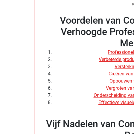
n
Voordelen van Co
Verhoogde Profes
Me
Professionele
Verbeterde prod
Versterki
Creëren van
Opbouwen v
Vergroten van
Onderscheiding van
Effectieve visue
Vijf Nadelen van Co