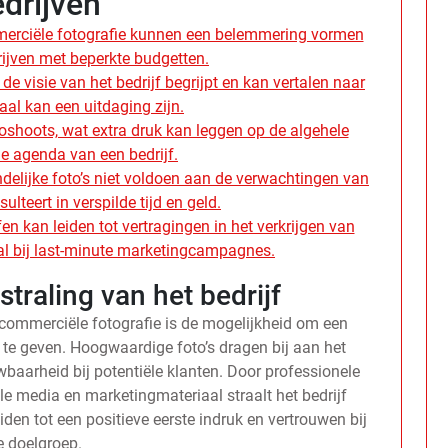
drijven
merciële fotografie kunnen een belemmering vormen
rijven met beperkte budgetten.
de visie van het bedrijf begrijpt en kan vertalen naar
aal kan een uitdaging zijn.
toshoots, wat extra druk kan leggen op de algehele
le agenda van een bedrijf.
eindelijke foto’s niet voldoen aan de verwachtingen van
sulteert in verspilde tijd en geld.
en kan leiden tot vertragingen in het verkrijgen van
al bij last-minute marketingcampagnes.
straling van het bedrijf
 commerciële fotografie is de mogelijkheid om een
f te geven. Hoogwaardige foto’s dragen bij aan het
baarheid bij potentiële klanten. Door professionele
le media en marketingmateriaal straalt het bedrijf
leiden tot een positieve eerste indruk en vertrouwen bij
e doelgroep.