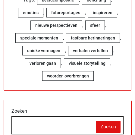
beeldcompositie
belichting
,
,
,
emoties
fotoreportages
inspireren
,
,
nieuwe perspectieven
sfeer
,
,
speciale momenten
tastbare herinneringen
,
,
unieke vermogen
verhalen vertellen
,
,
verloren gaan
visuele storytelling
woorden overbrengen
Zoeken
Zoeken