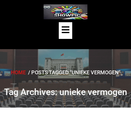
Skip
to
content
Open
Button
HOME
/
POSTS TAGGED "UNIEKE VERMOGEN"
Tag Archives: unieke vermogen