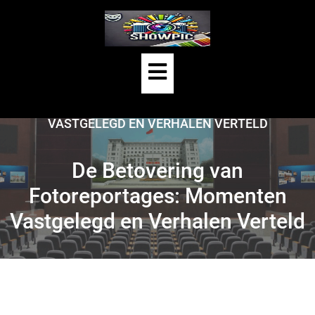
Skip
to
content
Open
HOME
/
UNCATEGORIZED
/
Button
DE BETOVERING VAN FOTOREPORTAGES: MOMENTEN
VASTGELEGD EN VERHALEN VERTELD
De Betovering van
Fotoreportages: Momenten
Vastgelegd en Verhalen Verteld