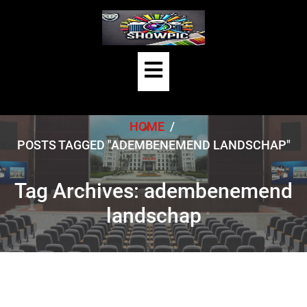
Skip
to
content
Open
Button
HOME
/
POSTS TAGGED "ADEMBENEMEND LANDSCHAP"
Tag Archives: adembenemend
landschap