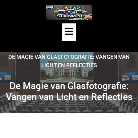
Skip
to
content
Open
Button
HOME
/
UNCATEGORIZED
/
DE MAGIE VAN GLASFOTOGRAFIE: VANGEN VAN
LICHT EN REFLECTIES
De Magie van Glasfotografie:
Vangen van Licht en Reflecties