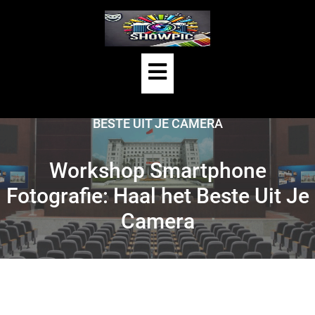
Skip
to
content
Open
HOME
/
UNCATEGORIZED
/
Button
WORKSHOP SMARTPHONE FOTOGRAFIE: HAAL HET
BESTE UIT JE CAMERA
Workshop Smartphone
Fotografie: Haal het Beste Uit Je
Camera