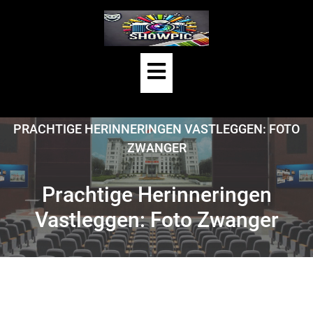
Skip
to
content
Open
Button
HOME
/
UNCATEGORIZED
/
PRACHTIGE HERINNERINGEN VASTLEGGEN: FOTO
ZWANGER
Prachtige Herinneringen
Vastleggen: Foto Zwanger