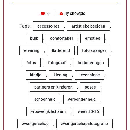
0
By showpic
Tags:
,
,
accessoires
artistieke beelden
,
,
,
buik
comfortabel
emoties
,
,
,
ervaring
flatterend
foto zwanger
,
,
,
foto's
fotograaf
herinneringen
,
,
,
kindje
kleding
levensfase
,
,
partners en kinderen
poses
,
,
schoonheid
verbondenheid
,
,
vrouwelijk lichaam
week 30-36
,
,
zwangerschap
zwangerschapsfotografie