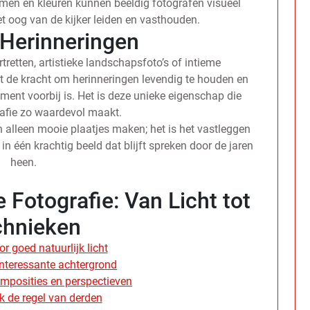
rmen en kleuren kunnen beeldig fotografen visueel
t oog van de kijker leiden en vasthouden.
 Herinneringen
retten, artistieke landschapsfoto’s of intieme
 de kracht om herinneringen levendig te houden en
ent voorbij is. Het is deze unieke eigenschap die
rafie zo waardevol maakt.
n alleen mooie plaatjes maken; het is het vastleggen
n één krachtig beeld dat blijft spreken door de jaren
heen.
 Fotografie: Van Licht tot
chnieken
r goed natuurlijk licht
interessante achtergrond
mposities en perspectieven
k de regel van derden