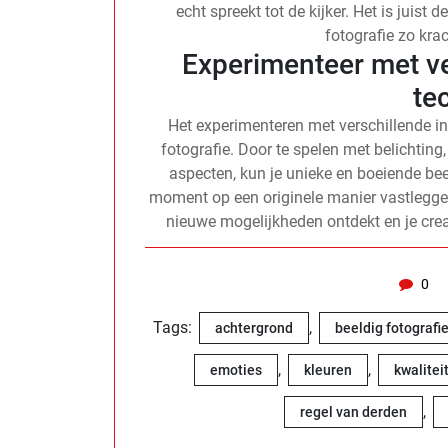
echt spreekt tot de kijker. Het is juist
fotografie zo kr
Experimenteer met ve
te
Het experimenteren met verschillende ins
fotografie. Door te spelen met belichting
aspecten, kun je unieke en boeiende be
moment op een originele manier vastleggen
nieuwe mogelijkheden ontdekt en je creati
0
Tags:
,
achtergrond
beeldig fotografi
,
,
emoties
kleuren
kwalitei
,
regel van derden