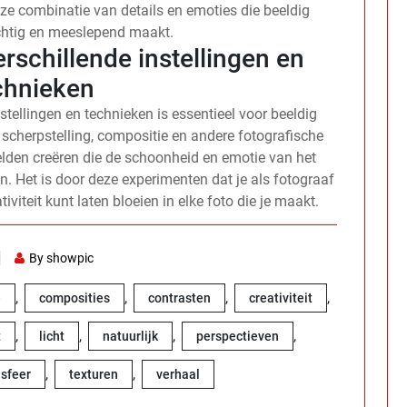
 deze combinatie van details en emoties die beeldig
achtig en meeslepend maakt.
rschillende instellingen en
chnieken
tellingen en technieken is essentieel voor beeldig
, scherpstelling, compositie en andere fotografische
elden creëren die de schoonheid en emotie van het
. Het is door deze experimenten dat je als fotograaf
viteit kunt laten bloeien in elke foto die je maakt.
By showpic
,
,
,
,
e
composities
contrasten
creativiteit
,
,
,
,
t
licht
natuurlijk
perspectieven
,
,
sfeer
texturen
verhaal