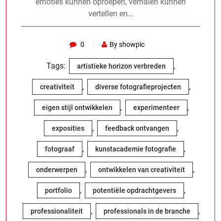
emoties kunnen oproepen, verhalen kunnen
vertellen en…
0
By showpic
Tags:
,
artistieke horizon verbreden
,
,
creativiteit
diverse fotografieprojecten
,
,
eigen stijl ontwikkelen
experimenteer
,
,
exposities
feedback ontvangen
,
,
fotograaf
kunstacademie fotografie
,
,
onderwerpen
ontwikkelen van creativiteit
,
,
portfolio
potentiële opdrachtgevers
,
,
professionaliteit
professionals in de branche