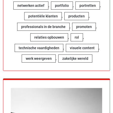
,
,
,
netwerken actief
portfolio
portretten
,
,
potentiële klanten
producten
,
,
professionals in de branche
promoten
,
,
relaties opbouwen
rol
,
,
technische vaardigheden
visuele content
,
werk weergeven
zakelijke wereld