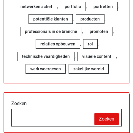
,
,
,
netwerken actief
portfolio
portretten
,
,
potentiële klanten
producten
,
,
professionals in de branche
promoten
,
,
relaties opbouwen
rol
,
,
technische vaardigheden
visuele content
,
werk weergeven
zakelijke wereld
Zoeken
Zoeken