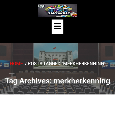
Skip
to
content
Open
Button
HOME
/
POSTS TAGGED "MERKHERKENNING"
Tag Archives: merkherkenning