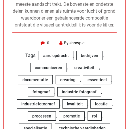
meeste aandacht trekt. De bovenste en onderste
delen kunnen dienen als ruimte voor lucht of grond,
waardoor er een gebalanceerde compositie
ontstaat die visueel aantrekkelijk is voor de kijker.
0
By showpic
Tags:
,
,
aard opdracht
bedrijven
,
,
communiceren
creativiteit
,
,
,
documentatie
ervaring
essentieel
,
,
fotograaf
industrie fotograaf
,
,
,
industriefotograaf
kwaliteit
locatie
,
,
,
processen
promotie
rol
,
,
specialisatie
technische vaardigheden