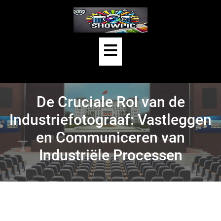
Skip
to
HOME
/
UNCATEGORIZED
/
content
DE CRUCIALE ROL VAN DE INDUSTRIEFOTOGRAAF:
Open
VASTLEGGEN EN COMMUNICEREN VAN INDUSTRIËLE
Button
PROCESSEN
De Cruciale Rol van de
Industriefotograaf: Vastleggen
en Communiceren van
Industriële Processen