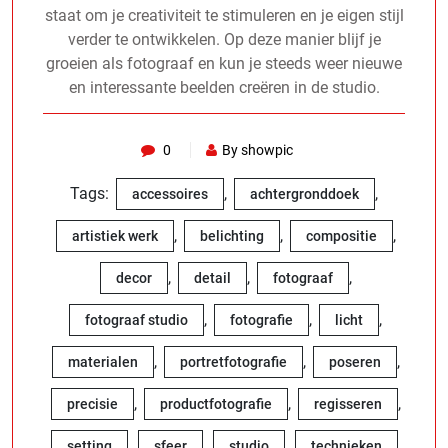
staat om je creativiteit te stimuleren en je eigen stijl
verder te ontwikkelen. Op deze manier blijf je
groeien als fotograaf en kun je steeds weer nieuwe
en interessante beelden creëren in de studio.
0
By showpic
Tags:
,
,
accessoires
achtergronddoek
,
,
,
artistiek werk
belichting
compositie
,
,
,
decor
detail
fotograaf
,
,
,
fotograaf studio
fotografie
licht
,
,
,
materialen
portretfotografie
poseren
,
,
,
precisie
productfotografie
regisseren
,
,
,
,
setting
sfeer
studio
technieken