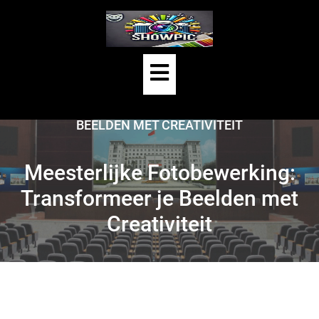
Skip
to
content
Open
HOME
/
UNCATEGORIZED
/
Button
MEESTERLIJKE FOTOBEWERKING: TRANSFORMEER JE
BEELDEN MET CREATIVITEIT
Meesterlijke Fotobewerking:
Transformeer je Beelden met
Creativiteit