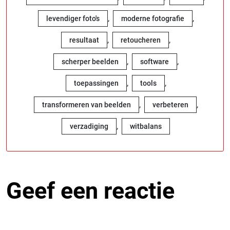
,
,
levendiger foto's
moderne fotografie
,
,
resultaat
retoucheren
,
,
scherper beelden
software
,
,
toepassingen
tools
,
,
transformeren van beelden
verbeteren
,
verzadiging
witbalans
Geef een reactie