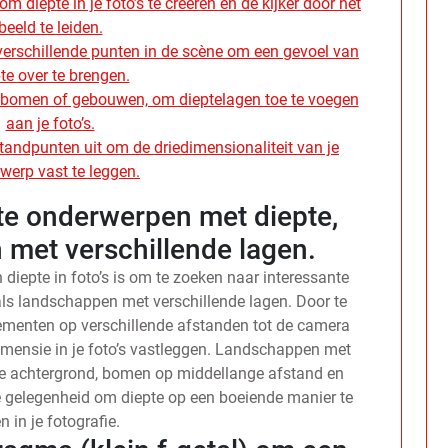
 diepte in je foto’s te creëren en de kijker door het
beeld te leiden.
verschillende punten in de scène om een gevoel van
te over te brengen.
s bomen of gebouwen, om dieptelagen toe te voegen
aan je foto’s.
tandpunten uit om de driedimensionaliteit van je
werp vast te leggen.
te onderwerpen met diepte,
 met verschillende lagen.
 diepte in foto’s is om te zoeken naar interessante
als landschappen met verschillende lagen. Door te
ementen op verschillende afstanden tot de camera
dimensie in je foto’s vastleggen. Landschappen met
de achtergrond, bomen op middellange afstand en
e gelegenheid om diepte op een boeiende manier te
n in je fotografie.