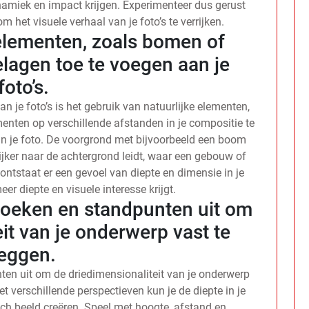
namiek en impact krijgen. Experimenteer dus gerust
 het visuele verhaal van je foto’s te verrijken.
 elementen, zoals bomen of
lagen toe te voegen aan je
foto’s.
n je foto’s is het gebruik van natuurlijke elementen,
nten op verschillende afstanden in je compositie te
 in je foto. De voorgrond met bijvoorbeeld een boom
jker naar de achtergrond leidt, waar een gebouw of
ntstaat er een gevoel van diepte en dimensie in je
er diepte en visuele interesse krijgt.
hoeken en standpunten uit om
it van je onderwerp vast te
leggen.
ten uit om de driedimensionaliteit van je onderwerp
t verschillende perspectieven kun je de diepte in je
ch beeld creëren. Speel met hoogte, afstand en