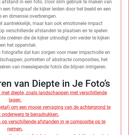
n afstand in een foto. Door slim gebruik te maken van
een fotograaf de kijker leiden door het beeld en een
e en dimensie overbrengen.
ueel aantrekkelijk, maar kan ook emotionele impact
p verschillende afstanden te plaatsen en te spelen
e creëren die de kijker uitnodigt om verder te kijken
een het oppervlak.
n fotografie dat kan zorgen voor meer impactvolle en
schappen, portretten of abstracte composities, het
eëren van meeslepende foto’s die blijven intrigeren.
en van Diepte in Je Foto’s
 met diepte, zoals landschappen met verschillende
lagen.
getal) om een ​​mooie vervaging van de achtergrond te
t onderwerp te benadrukken.
 op verschillende afstanden in je compositie op te
nemen.