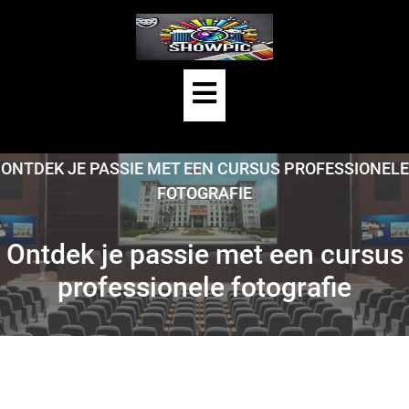
Skip
to
content
Open
Button
HOME
/
UNCATEGORIZED
/
ONTDEK JE PASSIE MET EEN CURSUS PROFESSIONELE
FOTOGRAFIE
Ontdek je passie met een cursus
professionele fotografie