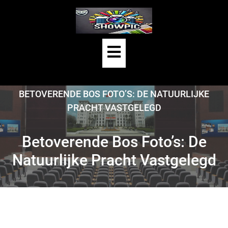
Skip
to
content
Open
Button
HOME
/
UNCATEGORIZED
/
BETOVERENDE BOS FOTO’S: DE NATUURLIJKE
PRACHT VASTGELEGD
Betoverende Bos Foto’s: De
Natuurlijke Pracht Vastgelegd