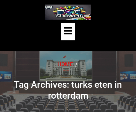
Skip
to
content
Open
Button
HOME
/
Tag Archives: turks eten in
rotterdam