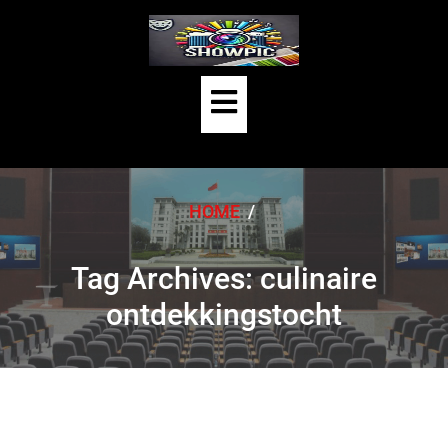
Skip
to
content
Open
Button
HOME
/
Tag Archives: culinaire
ontdekkingstocht