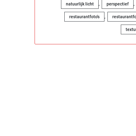
,
,
natuurlijk licht
perspectief
,
restaurantfoto's
restaurantfo
textu