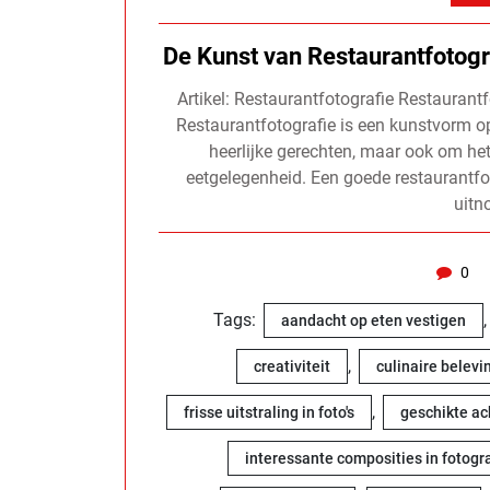
De Kunst van Restaurantfotogr
Artikel: Restaurantfotografie Restaurant
Restaurantfotografie is een kunstvorm op
heerlijke gerechten, maar ook om he
eetgelegenheid. Een goede restaurantfot
uitn
0
Tags:
aandacht op eten vestigen
,
creativiteit
culinaire belevi
,
frisse uitstraling in foto's
geschikte ac
interessante composities in fotogra