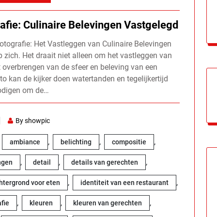
afie: Culinaire Belevingen Vastgelegd
fotografie: Het Vastleggen van Culinaire Belevingen
 zich. Het draait niet alleen om het vastleggen van
t overbrengen van de sfeer en beleving van een
o kan de kijker doen watertanden en tegelijkertijd
odigen om de…
By showpic
,
,
,
,
ambiance
belichting
compositie
,
,
,
ngen
detail
details van gerechten
,
,
htergrond voor eten
identiteit van een restaurant
,
,
,
fie
kleuren
kleuren van gerechten