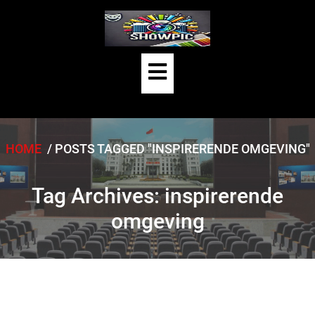
Skip
to
content
Open
Button
HOME
/
POSTS TAGGED "INSPIRERENDE OMGEVING"
Tag Archives: inspirerende
omgeving