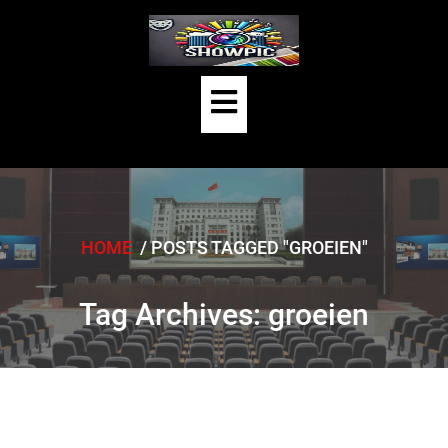
Skip
to
content
Open
Button
HOME
/
POSTS TAGGED "GROEIEN"
Tag Archives: groeien