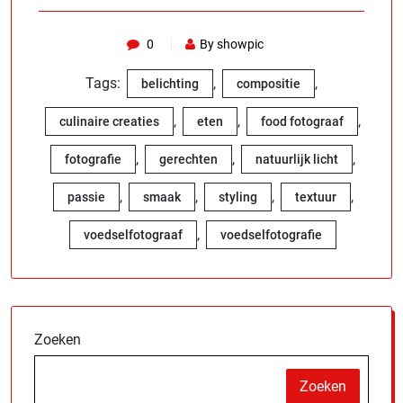
0
By showpic
Tags:
,
,
belichting
compositie
,
,
,
culinaire creaties
eten
food fotograaf
,
,
,
fotografie
gerechten
natuurlijk licht
,
,
,
,
passie
smaak
styling
textuur
,
voedselfotograaf
voedselfotografie
Zoeken
Zoeken