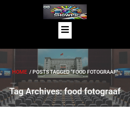
Skip
to
content
Open
Button
HOME
/
POSTS TAGGED "FOOD FOTOGRAAF"
Tag Archives: food fotograaf