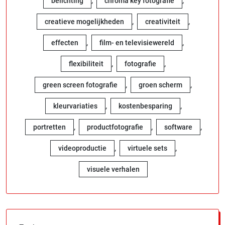
,
,
belichting
chroma key fotografie
,
,
creatieve mogelijkheden
creativiteit
,
,
effecten
film- en televisiewereld
,
,
flexibiliteit
fotografie
,
,
green screen fotografie
groen scherm
,
,
kleurvariaties
kostenbesparing
,
,
,
portretten
productfotografie
software
,
,
videoproductie
virtuele sets
visuele verhalen