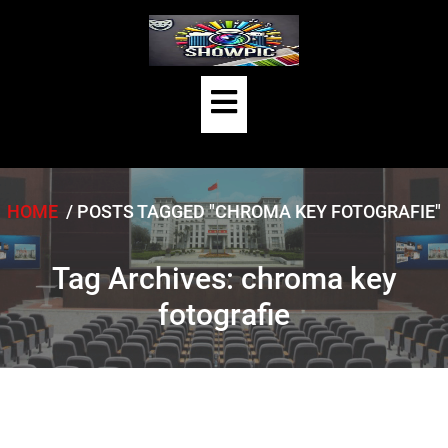
Skip
to
content
Open
Button
HOME
/
POSTS TAGGED "CHROMA KEY FOTOGRAFIE"
Tag Archives: chroma key
fotografie