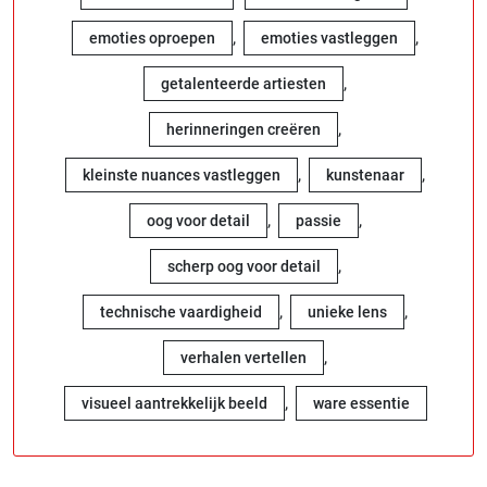
,
,
emoties oproepen
emoties vastleggen
,
getalenteerde artiesten
,
herinneringen creëren
,
,
kleinste nuances vastleggen
kunstenaar
,
,
oog voor detail
passie
,
scherp oog voor detail
,
,
technische vaardigheid
unieke lens
,
verhalen vertellen
,
visueel aantrekkelijk beeld
ware essentie