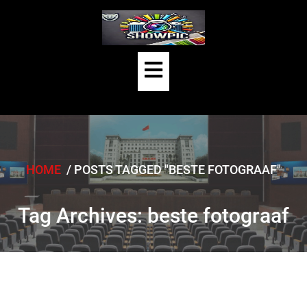
Skip
to
content
Open
Button
HOME
/
POSTS TAGGED "BESTE FOTOGRAAF"
Tag Archives: beste fotograaf