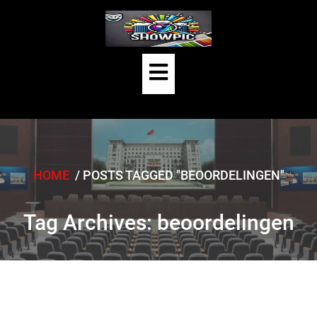
Skip
to
content
Open
Button
HOME
/
POSTS TAGGED "BEOORDELINGEN"
Tag Archives: beoordelingen