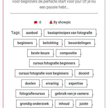
voor beginners de perfecte start voor jou! Of je nu
een passie hebt…
0
By showpic
Tags:
,
,
aanbod
basisprincipes van fotografie
,
,
,
beginners
belichting
beoordelingen
,
,
beste keuze
compositie
,
cursus fotografie beginners
,
,
cursus fotografie voor beginners
docent
,
,
,
doelen
ervaring
expertise
,
,
fotografiecursus
gebruik van je camera
,
,
,
grondig onderzoek
inhoud
juiste