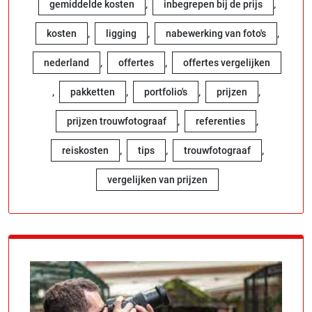
,
,
gemiddelde kosten
inbegrepen bij de prijs
,
,
,
kosten
ligging
nabewerking van foto's
,
,
nederland
offertes
offertes vergelijken
,
,
,
,
pakketten
portfolio's
prijzen
,
,
prijzen trouwfotograaf
referenties
,
,
,
reiskosten
tips
trouwfotograaf
vergelijken van prijzen