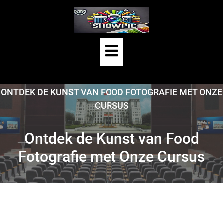
Skip
to
content
Open
Button
HOME
/
FOOD FOTOGRAFIE
/
ONTDEK DE KUNST VAN FOOD FOTOGRAFIE MET ONZE
CURSUS
Ontdek de Kunst van Food
Fotografie met Onze Cursus