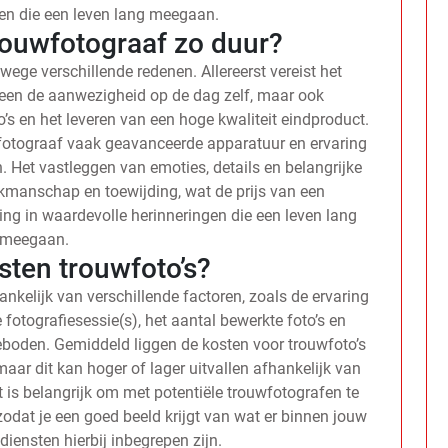
gen die een leven lang meegaan.
rouwfotograaf zo duur?
ege verschillende redenen. Allereerst vereist het
lleen de aanwezigheid op de dag zelf, maar ook
’s en het leveren van een hoge kwaliteit eindproduct.
fotograaf vaak geavanceerde apparatuur en ervaring
. Het vastleggen van emoties, details en belangrijke
kmanschap en toewijding, wat de prijs van een
ing in waardevolle herinneringen die een leven lang
meegaan.
sten trouwfoto’s?
ankelijk van verschillende factoren, zoals de ervaring
e fotografiesessie(s), het aantal bewerkte foto’s en
eboden. Gemiddeld liggen de kosten voor trouwfoto’s
ar dit kan hoger of lager uitvallen afhankelijk van
 is belangrijk om met potentiële trouwfotografen te
zodat je een goed beeld krijgt van wat er binnen jouw
iensten hierbij inbegrepen zijn.