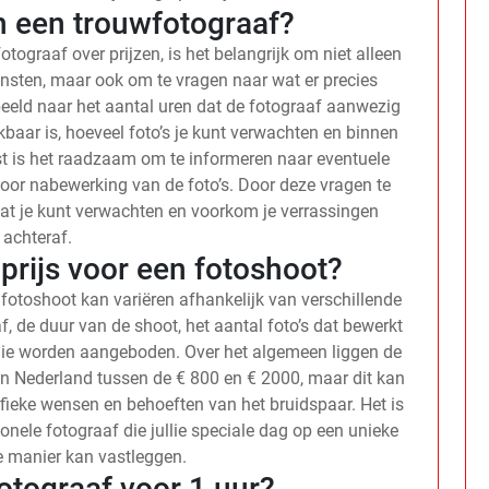
n een trouwfotograaf?
ograaf over prijzen, is het belangrijk om niet alleen
ensten, maar ook om te vragen naar wat er precies
beeld naar het aantal uren dat de fotograaf aanwezig
kbaar is, hoeveel foto’s je kunt verwachten en binnen
st is het raadzaam om te informeren naar eventuele
voor nabewerking van de foto’s. Door deze vragen te
n wat je kunt verwachten en voorkom je verrassingen
achteraf.
prijs voor een fotoshoot?
fotoshoot kan variëren afhankelijk van verschillende
f, de duur van de shoot, het aantal foto’s dat bewerkt
die worden aangeboden. Over het algemeen liggen de
in Nederland tussen de € 800 en € 2000, maar dit kan
ifieke wensen en behoeften van het bruidspaar. Het is
onele fotograaf die jullie speciale dag op een unieke
e manier kan vastleggen.
otograaf voor 1 uur?