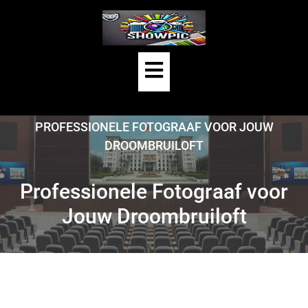
Skip
to
content
Open
Button
HOME
/
BRUIDSFOTOGRAAF
/
PROFESSIONELE FOTOGRAAF VOOR JOUW
DROOMBRUILOFT
Professionele Fotograaf voor
Jouw Droombruiloft