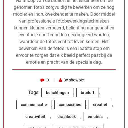
Na afloop van de bruiloft is het essentieel om de
genomen foto’s zorgvuldig te bewerken om ze nog
mooier en indrukwekkender te maken. Door middel
van professionele fotobewerkingstechnieken
kunnen kleuren verbeterd, belichting aangepast en
eventuele oneffenheden gecorrigeerd worden,
waardoor de foto’s echt tot leven komen. Het
bewerken van de foto’s is een laatste stap om
ervoor te zorgen dat elk beeld perfect past bij de
emotie en pracht van de speciale dag.
0
By showpic
Tags:
,
,
belichtingen
bruiloft
,
,
,
communicatie
composities
creatief
,
,
,
creativiteit
draaiboek
emoties