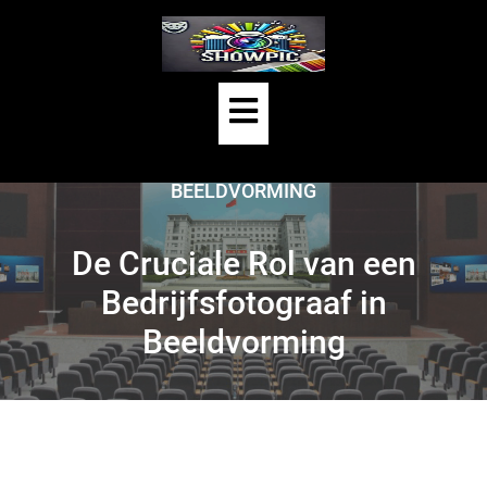
Skip
to
content
Open
HOME
/
BEDRIJFSFOTOGRAFIE
/
Button
DE CRUCIALE ROL VAN EEN BEDRIJFSFOTOGRAAF IN
BEELDVORMING
De Cruciale Rol van een
Bedrijfsfotograaf in
Beeldvorming