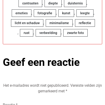
,
,
,
contrasten
diepte
duisternis
,
,
,
,
emoties
fotografie
kunst
leegte
,
,
licht en schaduw
minimalisme
reflectie
,
,
,
rust
verbeelding
zwarte foto
Geef een reactie
Het e-mailadres wordt niet gepubliceerd.
Vereiste velden zijn
gemarkeerd met
*
Reactie
*