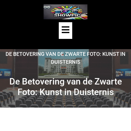
Skip
to
content
Open
Button
HOME
/
UNCATEGORIZED
/
DE BETOVERING VAN DE ZWARTE FOTO: KUNST IN
DUISTERNIS
De Betovering van de Zwarte
Foto: Kunst in Duisternis