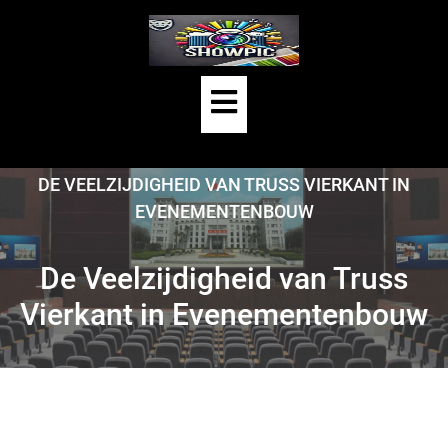
Skip
to
content
Open
Button
HOME
/
UNCATEGORIZED
/
DE VEELZIJDIGHEID VAN TRUSS VIERKANT IN
EVENEMENTENBOUW
De Veelzijdigheid van Truss
Vierkant in Evenementenbouw