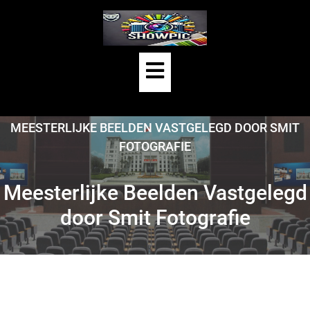
Skip
to
content
Open
Button
HOME
/
UNCATEGORIZED
/
MEESTERLIJKE BEELDEN VASTGELEGD DOOR SMIT
FOTOGRAFIE
Meesterlijke Beelden Vastgelegd
door Smit Fotografie