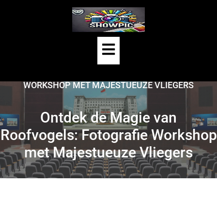
Skip
to
content
Open
HOME
/
UNCATEGORIZED
/
Button
ONTDEK DE MAGIE VAN ROOFVOGELS: FOTOGRAFIE
WORKSHOP MET MAJESTUEUZE VLIEGERS
Ontdek de Magie van
Roofvogels: Fotografie Workshop
met Majestueuze Vliegers