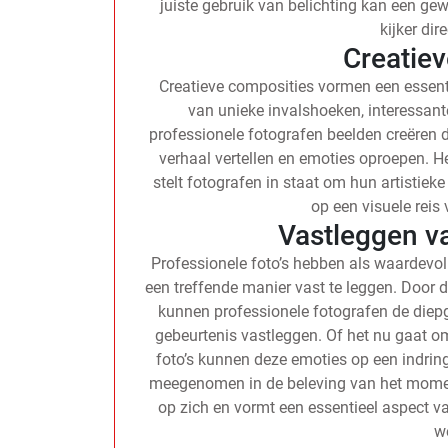
juiste gebruik van belichting kan een ge
kijker dire
Creatie
Creatieve composities vormen een essentië
van unieke invalshoeken, interessan
professionele fotografen beelden creëren di
verhaal vertellen en emoties oproepen. 
stelt fotografen in staat om hun artistieke
op een visuele reis
Vastleggen v
Professionele foto’s hebben als waardevo
een treffende manier vast te leggen. Door de
kunnen professionele fotografen de die
gebeurtenis vastleggen. Of het nu gaat om 
foto’s kunnen deze emoties op een indri
meegenomen in de beleving van het moment
op zich en vormt een essentieel aspect v
we