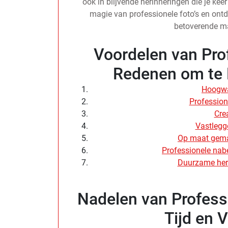
ook in blijvende herinneringen die je keer
magie van professionele foto’s en ont
betoverende ma
Voordelen van Prof
Redenen om te K
Hoogwa
Profession
Cre
Vastlegg
Op maat gema
Professionele nabe
Duurzame her
Nadelen van Professi
Tijd en 