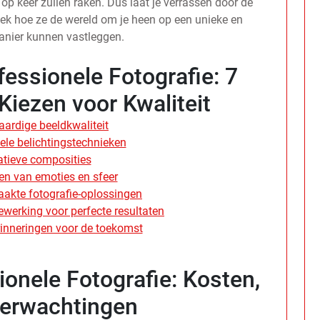
 op keer zullen raken. Dus laat je verrassen door de
dek hoe ze de wereld om je heen op een unieke en
nier kunnen vastleggen.
essionele Fotografie: 7
iezen voor Kwaliteit
ardige beeldkwaliteit
ele belichtingstechnieken
atieve composities
en van emoties en sfeer
akte fotografie-oplossingen
werking voor perfecte resultaten
inneringen voor de toekomst
onele Fotografie: Kosten,
Verwachtingen