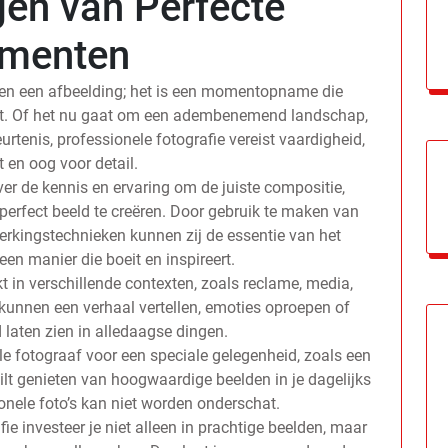
gen van Perfecte
menten
leen een afbeelding; het is een momentopname die
egt. Of het nu gaat om een adembenemend landschap,
rtenis, professionele fotografie vereist vaardigheid,
it en oog voor detail.
er de kennis en ervaring om de juiste compositie,
perfect beeld te creëren. Door gebruik te maken van
rkingstechnieken kunnen zij de essentie van het
n manier die boeit en inspireert.
t in verschillende contexten, zoals reclame, media,
 kunnen een verhaal vertellen, emoties oproepen of
laten zien in alledaagse dingen.
le fotograaf voor een speciale gelegenheid, zoals een
ilt genieten van hoogwaardige beelden in je dagelijks
onele foto’s kan niet worden onderschat.
fie investeer je niet alleen in prachtige beelden, maar