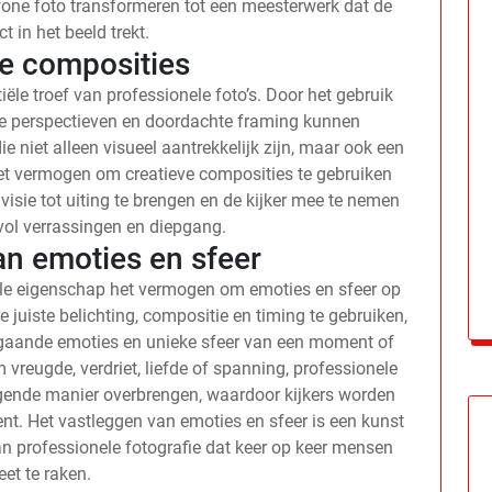
wone foto transformeren tot een meesterwerk dat de
ct in het beeld trekt.
ve composities
le troef van professionele foto’s. Door het gebruik
te perspectieven en doordachte framing kunnen
e niet alleen visueel aantrekkelijk zijn, maar ook een
Het vermogen om creatieve composities te gebruiken
 visie tot uiting te brengen en de kijker mee te nemen
 vol verrassingen en diepgang.
an emoties en sfeer
lle eigenschap het vermogen om emoties en sfeer op
 juiste belichting, compositie en timing te gebruiken,
pgaande emoties en unieke sfeer van een moment of
vreugde, verdriet, liefde of spanning, professionele
ngende manier overbrengen, waardoor kijkers worden
. Het vastleggen van emoties en sfeer is een kunst
an professionele fotografie dat keer op keer mensen
et te raken.