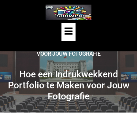
Skip
to
content
Open
HOME
/
UNCATEGORIZED
/
Button
HOE EEN INDRUKWEKKEND PORTFOLIO TE MAKEN
VOOR JOUW FOTOGRAFIE
Hoe een Indrukwekkend
Portfolio te Maken voor Jouw
Fotografie