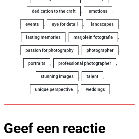
,
,
dedication to the craft
emotions
,
,
,
events
eye for detail
landscapes
,
,
lasting memories
marjolein fotografie
,
,
passion for photography
photographer
,
,
portraits
professional photographer
,
,
stunning images
talent
,
unique perspective
weddings
Geef een reactie