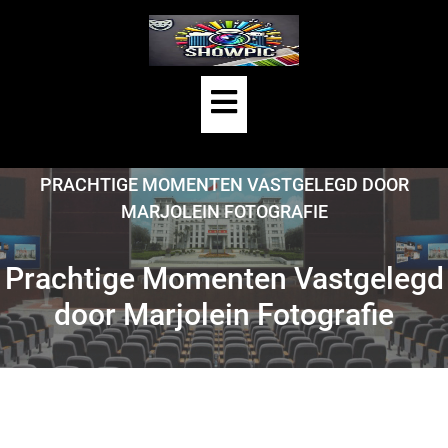
Skip
to
content
Open
Button
HOME
/
UNCATEGORIZED
/
PRACHTIGE MOMENTEN VASTGELEGD DOOR
MARJOLEIN FOTOGRAFIE
Prachtige Momenten Vastgelegd
door Marjolein Fotografie